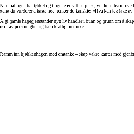
Når malingen har tørket og tingene er satt på plass, vil du se hvor mye l
gang du vurderer å kaste noe, tenker du kanskje: «Hva kan jeg lage av 
Å gi gamle hagegjenstander nytt liv handler i bunn og grunn om å skape gl
oser av personlighet og bærekraftig omtanke.
Ramm inn kjøkkenhagen med omtanke – skap vakre kanter med gjenbr