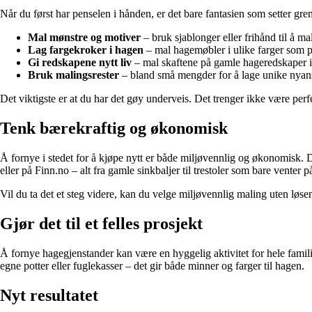
Når du først har penselen i hånden, er det bare fantasien som setter grens
Mal mønstre og motiver
– bruk sjablonger eller frihånd til å ma
Lag fargekroker i hagen
– mal hagemøbler i ulike farger som pa
Gi redskapene nytt liv
– mal skaftene på gamle hageredskaper i g
Bruk malingsrester
– bland små mengder for å lage unike nyan
Det viktigste er at du har det gøy underveis. Det trenger ikke være perfe
Tenk bærekraftig og økonomisk
Å fornye i stedet for å kjøpe nytt er både miljøvennlig og økonomisk. Du
eller på Finn.no – alt fra gamle sinkbaljer til trestoler som bare venter
Vil du ta det et steg videre, kan du velge miljøvennlig maling uten løse
Gjør det til et felles prosjekt
Å fornye hagegjenstander kan være en hyggelig aktivitet for hele famil
egne potter eller fuglekasser – det gir både minner og farger til hagen.
Nyt resultatet