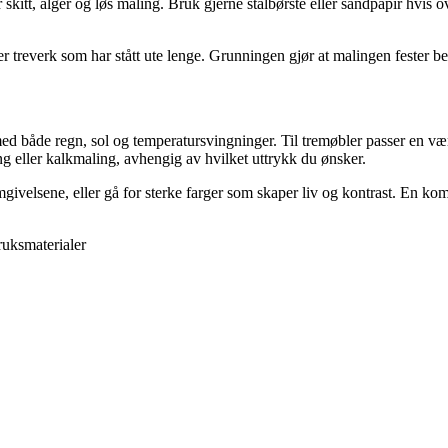
skitt, alger og løs maling. Bruk gjerne stålbørste eller sandpapir hvis ov
ller treverk som har stått ute lenge. Grunningen gjør at malingen fester 
med både regn, sol og temperatursvingninger. Til tremøbler passer en vær
ng eller kalkmaling, avhengig av hvilket uttrykk du ønsker.
givelsene, eller gå for sterke farger som skaper liv og kontrast. En ko
uksmaterialer