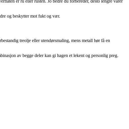
erflaten er ru eller rusten. Jo bedre du forbereder, desto lengre varer
bedre og beskytter mot fukt og vær.
bestandig treolje eller utendørsmaling, mens metall bør få en
mbinasjon av begge deler kan gi hagen et lekent og personlig preg.