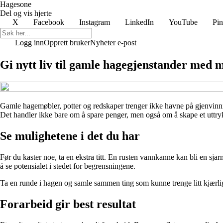
Hagesone
Del og vis hjerte
X
Facebook
Instagram
LinkedIn
YouTube
Pin
Logg inn
Opprett bruker
Nyheter e-post
Gi nytt liv til gamle hagegjenstander med m
Gamle hagemøbler, potter og redskaper trenger ikke havne på gjenvinning
Det handler ikke bare om å spare penger, men også om å skape et uttrykk s
Se mulighetene i det du har
Før du kaster noe, ta en ekstra titt. En rusten vannkanne kan bli en sja
å se potensialet i stedet for begrensningene.
Ta en runde i hagen og samle sammen ting som kunne trenge litt kjærlighe
Forarbeid gir best resultat