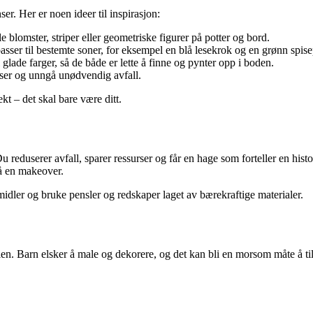
er. Her er noen ideer til inspirasjon:
le blomster, striper eller geometriske figurer på potter og bord.
sser til bestemte soner, for eksempel en blå lesekrok og en grønn spise
lade farger, så de både er lette å finne og pynter opp i boden.
ser og unngå unødvendig avfall.
kt – det skal bare være ditt.
 reduserer avfall, sparer ressurser og får en hage som forteller en hist
 på en makeover.
midler og bruke pensler og redskaper laget av bærekraftige materialer.
ien. Barn elsker å male og dekorere, og det kan bli en morsom måte å ti