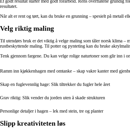
Et godt resultat starter med godt forarbeid. Rens overflatene grundig for 
resultatet.
Når alt er rent og tørt, kan du bruke en grunning – spesielt på metall e
Velg riktig maling
Til utendørs bruk er det viktig å velge maling som tåler norsk klima – 
rustbeskyttende maling. Til potter og pynteting kan du bruke akrylmali
Tenk gjennom fargene. Du kan velge rolige naturtoner som glir inn i om
Ramm inn kjøkkenhagen med omtanke – skap vakre kanter med gjenbr
Skap en fuglevennlig hage: Slik tiltrekker du fugler hele året
Grav riktig: Slik vender du jorden uten å skade strukturen
Personlige detaljer i hagen – lek med stein, tre og planter
Slipp kreativiteten løs