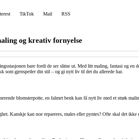
terest
TikTok
Mail
RSS
aling og kreativ fornyelse
sstasjonen bare fordi de ser slitne ut. Med litt maling, fantasi og en d
om gjenspeiler din stil – og gi nytt liv til det du allerede har.
rmerende blomsterpotte, en falmet benk kan få nytt liv med et strøk malin
t. Kanskje kan noe repareres, males eller pyntes? Ofte skal det ikke mer